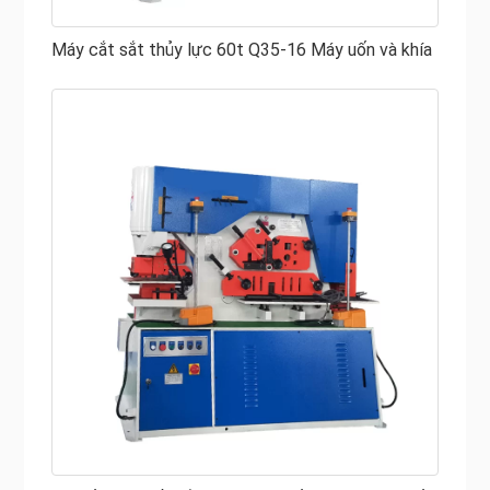
Để đảm bảo công việc đột và cắt an toàn, bộ phận giữ
Máy cắt sắt thủy lực 60t Q35-16 Máy uốn và khía
phải được điều chỉnh theo bất kỳ độ dày nào của vật liệu
trong khả năng cắt của máy gia công sắt thủy lực.
Sau khi thay lưỡi, cần kiểm tra lại độ hở của chúng, điều
chỉnh khi cần thiết.
Người vận hành phải nắm rõ hướng dẫn vận hành của máy
và có kỹ thuật vận hành nhất định.
Thường xuyên kiểm tra các mối nối của tất cả các bộ
phận còn tốt không, nếu phát hiện trường hợp bất thường
nên dừng máy để sửa chữa kịp thời.
Bôi trơn tất cả các điểm bôi trơn theo thời kỳ làm việc để
tránh làm hỏng các bề mặt làm việc.
Kiểm tra mức chất lỏng thủy lực thường xuyên. Thay bộ