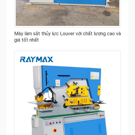
và bảo trì cũng như các trường thương mại.
Là 5 nhà sản xuất đồ sắt hàng đầu tại Trung Quốc, máy
gia công sắt thủy lực của RAYMAX dẫn đầu ngành cả về
hiệu suất và chất lượng xây dựng. Máy công nhân sắt của
Máy làm sắt thủy lực Louver với chất lượng cao và
giá tốt nhất
chúng tôi để bán được sản xuất với các khung và bàn lớn,
với các đường ray thủy lực khổng lồ, các trạm làm việc
quá công suất và các họng sâu. Máy gia công sắt thủy lực
của chúng tôi có ưu điểm là vận hành đơn giản, tiêu thụ
năng lượng thấp và chi phí bảo trì thấp. Mỗi nhà chế tạo
nên có một máy gia công sắt RAYMAX chất lượng để bán
trong cửa hàng của họ!
Các bộ phận chính của máy thợ sắt thủy lực
Hệ thống thủy lực
Hệ thống điện
Hệ thống bôi trơn
Máy gia công sắt thủy lực sử dụng hệ thống bôi trơn tập