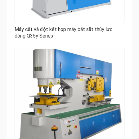
trung với súng bắn dầu bằng tay. Để tăng độ nhớt của
chất bôi trơn, bơm dầu nên được đổ vào hỗn hợp 4: 1 của
dầu cơ # 35 và mỡ gốc canxi. Vận hành máy bơm 2/3 thời
Máy cắt và đột kết hợp máy cắt sắt thủy lực
gian mỗi ngày để đảm bảo đủ dầu ở tất cả các điểm bôi
dòng Q35y Series
trơn.
Các tính năng chính của Máy gia công sắt thủy lực:
Lỗ khoan
Cắt góc thanh
Cắt thanh tròn và vuông, thanh kênh và dầm chữ I
Tấm cắt
Khía
Ưu điểm của Máy gia công sắt thủy lực
Máy gia công sắt thủy lực không yêu cầu bảo trì nhiều
như các dòng máy cơ khí và do đó tiết kiệm chi phí.
Máy thợ sắt có tốc độ nhanh và chính xác, giúp bạn dễ
dàng cắt nhiều kim loại trong nhà máy.