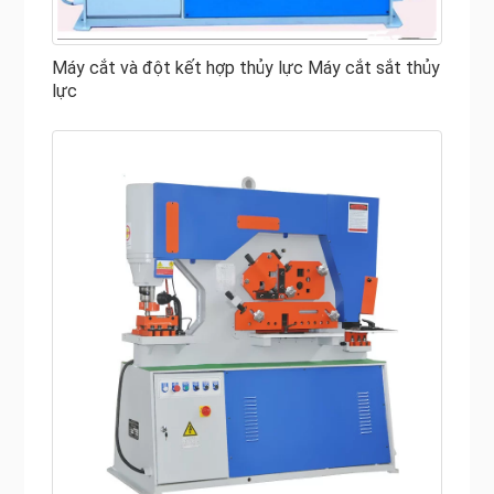
Máy gia công sắt thủy lực của RAYMAX là một máy gia
công sắt đa năng độc đáo có nhiều ứng dụng khác nhau
Máy cắt và đột kết hợp thủy lực Máy cắt sắt thủy
và phục vụ cho nhiều ngành công nghiệp như sản xuất
lực
tháp, xây dựng, chế tạo kim loại, công nghiệp viễn thông,
sản xuất cầu, v.v. Hơn nữa, chúng thích hợp cho đóng tàu,
điện, cầu, ô tô, vận tải bằng cần trục, kết cấu kim loại và
các nhà máy gia công cơ khí khác.
An toàn & Bảo trì Máy thợ sắt thủy lực
Cách điện và đất phải ở trong tình trạng tốt.
Công việc đột và khía không được thực hiện đồng thời.
Không thực hiện hoạt động quá tải.
Giữ cho tất cả các cạnh của lưỡi dao luôn sắc bén.
Vết hàn và gờ hàn không được để lại trên bề mặt của tấm
được đục lỗ hoặc cắt.