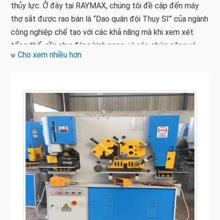
thủy lực. Ở đây tại RAYMAX, chúng tôi đề cập đến máy
thợ sắt được rao bán là “Dao quân đội Thụy Sĩ” của ngành
công nghiệp chế tạo với các khả năng mà khi xem xét
tổng thể, gần như đáng kinh ngạc, vì các chức năng và
Cho xem nhiều hơn
khả năng khác nhau vẫn tiếp tục được đục lỗ. Máy gia
công sắt thủy lực được thiết kế để đục lỗ, cắt, uốn cong
và khía thép tấm nhẹ, thép thanh, sắt góc và ống. Một
loạt các phụ kiện có sẵn để chế tạo thanh và cổ phiếu
vuông, kim loại tấm và ống.
Máy gia công sắt được chia thành hai loại: máy ủi thủy lực
và máy ủi cơ khí. Vì máy gia công sắt thủy lực có thể
được sử dụng cho một số hoạt động khác nhau, đó là
một cách khôn ngoan và hiệu quả để tiết kiệm cả thời
gian và tiền bạc. Vì là một loại máy đa năng với nhiều mục
đích sử dụng khác nhau nên máy gia công sắt thủy lực có
thể được tìm thấy trong các cửa hàng chế tạo, sản xuất