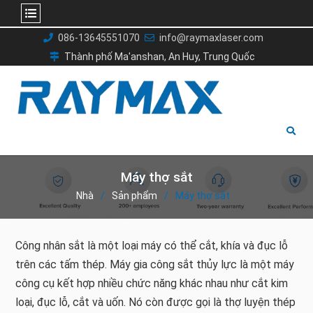
Chuyển
086-13645551070
info@raymaxlaser.com
đến
Thành phố Ma'anshan, An Huy, Trung Quốc
nội
dung
Máy thợ sắt
Nhà
Sản phẩm
Máy thợ sắt
Công nhân sắt là một loại máy có thể cắt, khía và đục lỗ
trên các tấm thép. Máy gia công sắt thủy lực là một máy
công cụ kết hợp nhiều chức năng khác nhau như cắt kim
loại, đục lỗ, cắt và uốn. Nó còn được gọi là thợ luyện thép