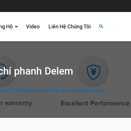
ng Hộ
Video
Liên Hệ Chúng Tôi
chí phanh Delem
y lực 100t Máy ép phanh Cnc Báo chí phanh Delem