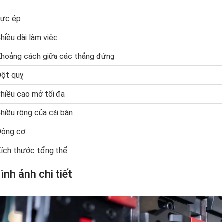
Lực ép
hiều dài làm việc
hoảng cách giữa các thẳng đứng
ột quỵ
hiều cao mở tối đa
hiều rộng của cái bàn
Động cơ
ích thước tổng thể
ình ảnh chi tiết