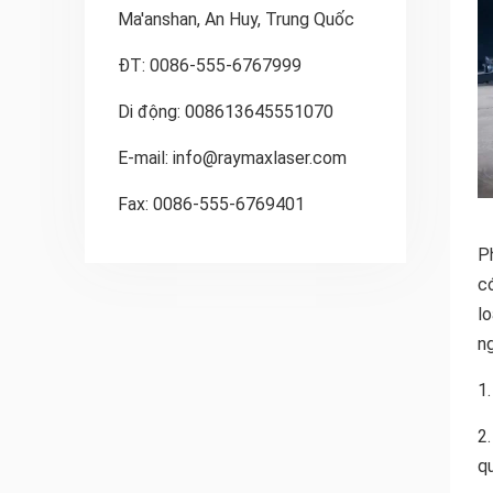
Ma'anshan, An Huy, Trung Quốc
ĐT: 0086-555-6767999
Di động: 008613645551070
E-mail:
info@raymaxlaser.com
Fax: 0086-555-6769401
P
c
l
n
1.
2
q