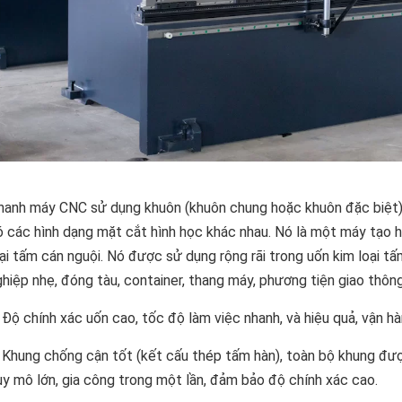
hanh máy CNC sử dụng khuôn (khuôn chung hoặc khuôn đặc biệt) 
ó các hình dạng mặt cắt hình học khác nhau. Nó là một máy tạo h
oại tấm cán nguội. Nó được sử dụng rộng rãi trong uốn kim loại t
ghiệp nhẹ, đóng tàu, container, thang máy, phương tiện giao thô
 Độ chính xác uốn cao, tốc độ làm việc nhanh, và hiệu quả, vận hà
. Khung chống cận tốt (kết cấu thép tấm hàn), toàn bộ khung đư
uy mô lớn, gia công trong một lần, đảm bảo độ chính xác cao.