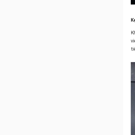
K
K
v
t