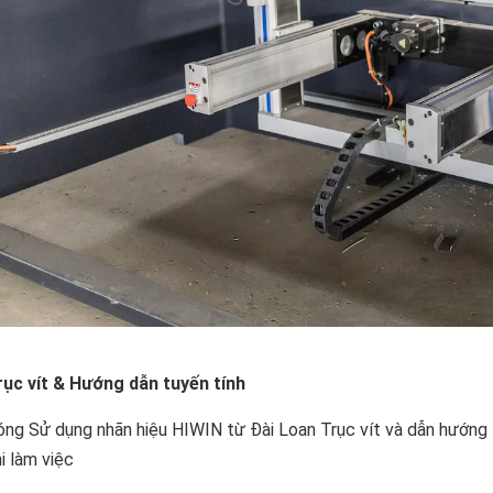
rục vít & Hướng dẫn tuyến tính
óng Sử dụng nhãn hiệu HIWIN từ Đài Loan Trục vít và dẫn hướng 
i làm việc