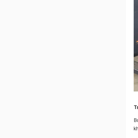
T
B
kh