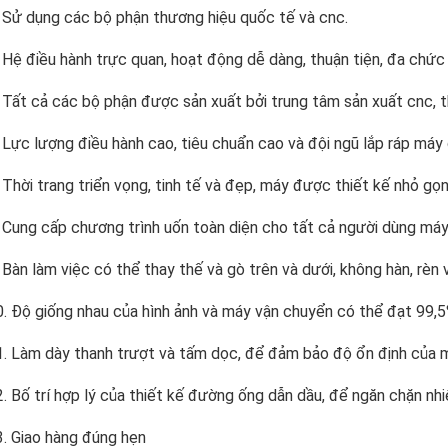
. Sử dụng các bộ phận thương hiệu quốc tế và cnc.
. Hệ điều hành trực quan, hoạt động dễ dàng, thuận tiện, đa chức
. Tất cả các bộ phận được sản xuất bởi trung tâm sản xuất cnc, t
. Lực lượng điều hành cao, tiêu chuẩn cao và đội ngũ lắp ráp máy
 Thời trang triển vọng, tinh tế và đẹp, máy được thiết kế nhỏ gọ
. Cung cấp chương trình uốn toàn diện cho tất cả người dùng máy
 Bàn làm việc có thể thay thế và gò trên và dưới, không hàn, rèn 
0. Độ giống nhau của hình ảnh và máy vận chuyển có thể đạt 99,5
1. Làm dày thanh trượt và tấm dọc, để đảm bảo độ ổn định của m
2. Bố trí hợp lý của thiết kế đường ống dẫn dầu, để ngăn chặn nh
3. Giao hàng đúng hẹn