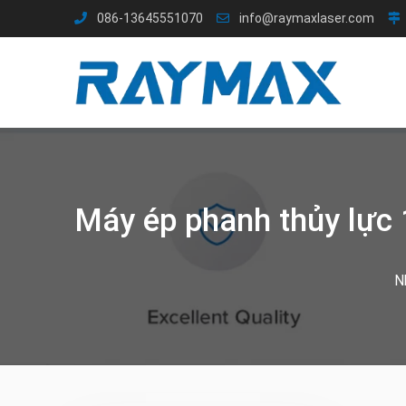
Chuyển
086-13645551070
info@raymaxlaser.com
đến
nội
dung
Máy ép phanh thủy lực
N